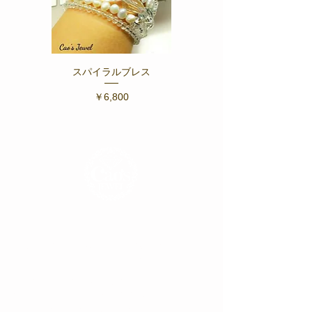
スパイラルブレス
Fiore ～フィオーレ ブ
価格
￥6,800
朝、身支度の最後にジュエリーを着ける時。
「今日もなんだかいいことがありそう♪」
「これを着けたら元気になれる♪」
そんな気分になれる、あなたの背中を
そっと押してくれるようなジュエリーを
手掛けていきたいと思っています。