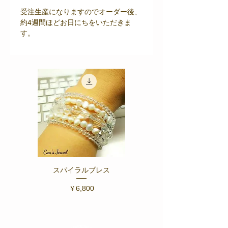
受注生産になりますのでオーダー後、
約4週間ほどお日にちをいただきま
す。
スパイラルブレス
Fiore ～フィオーレ ブ
価格
￥6,800