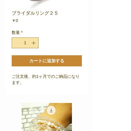
ブライダルリング２５
価
￥0
格
数量
*
カートに追加する
ご注文後、約1ヶ月でのご納品になり
ます。