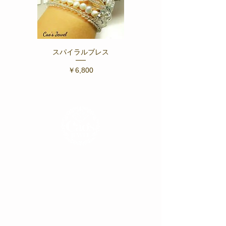
スパイラルブレス
Fiore ～フィオーレ ブ
価格
￥6,800
朝、身支度の最後にジュエリーを着ける時。
「今日もなんだかいいことがありそう♪」
「これを着けたら元気になれる♪」
そんな気分になれる、あなたの背中を
そっと押してくれるようなジュエリーを
手掛けていきたいと思っています。