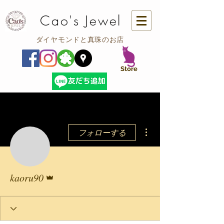
Cao's Jewel
ダイヤモンドと真珠のお店
​Store
その他
フォローする
管理者
kaoru90