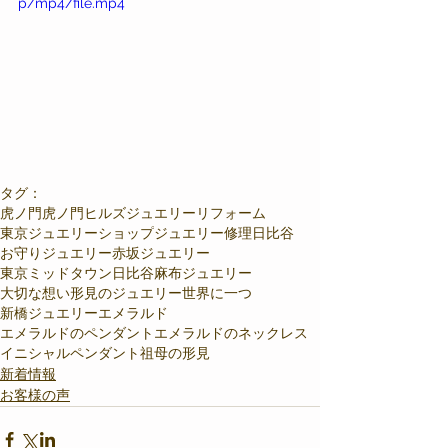
p/mp4/file.mp4
タグ：
虎ノ門
虎ノ門ヒルズ
ジュエリーリフォーム
東京ジュエリーショップ
ジュエリー修理
日比谷
お守りジュエリー
赤坂ジュエリー
東京ミッドタウン日比谷
麻布ジュエリー
大切な想い
形見のジュエリー
世界に一つ
新橋ジュエリー
エメラルド
エメラルドのペンダント
エメラルドのネックレス
イニシャルペンダント
祖母の形見
新着情報
お客様の声