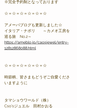
※完全予約制となっております
☆＝☆＝☆＝☆＝☆＝☆
アメーバブログも更新しました☆
イタリア・ナポリ　　～カメオ工房を
巡る旅　No.2～
https://ameblo.jp/caosjewel/entry-
12812868088.html
☆＝☆＝☆＝☆＝☆＝☆
時節柄、皆さまもどうぞご自愛くださ
いますように
タマショウワールド（株）
Cso'sジュエル　田村かおる