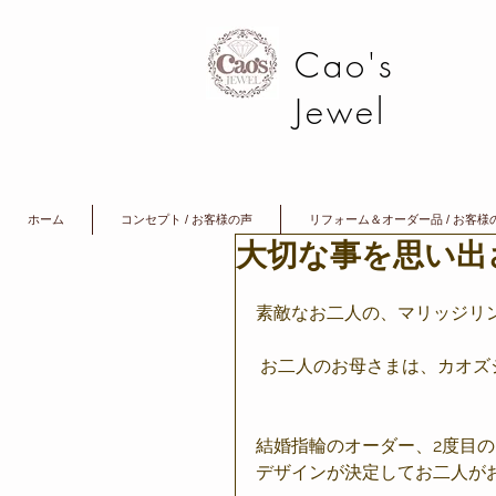
Cao's
Jewel
ホーム
コンセプト / お客様の声
リフォーム＆オーダー品 / お客様
大切な事を思い出
素敵なお二人の、マリッジリ
 お二人のお母さまは、カオ
結婚指輪のオーダー、2度目
デザインが決定してお二人が