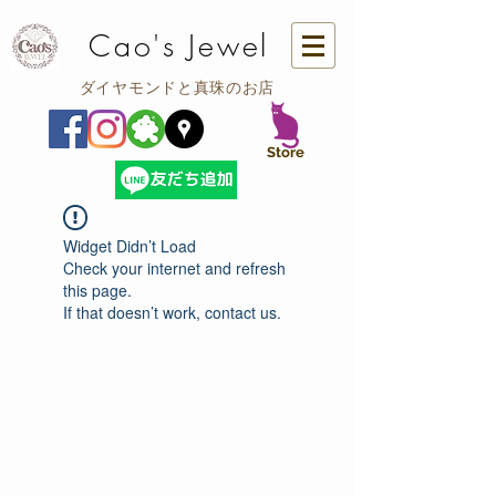
Cao's Jewel
ダイヤモンドと真珠のお店
​Store
Widget Didn’t Load
Check your internet and refresh
this page.
If that doesn’t work, contact us.