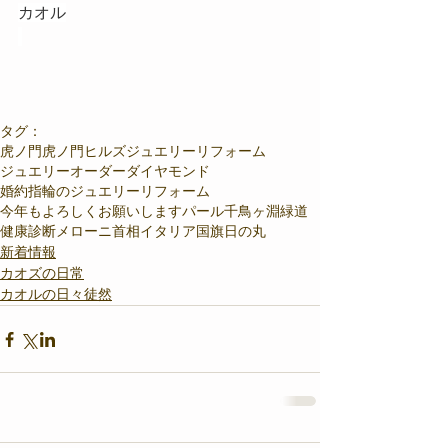
カオル
タグ：
虎ノ門
虎ノ門ヒルズ
ジュエリーリフォーム
ジュエリーオーダー
ダイヤモンド
婚約指輪のジュエリーリフォーム
今年もよろしくお願いします
パール
千鳥ヶ淵緑道
健康診断
メローニ首相
イタリア国旗
日の丸
新着情報
カオズの日常
カオルの日々徒然