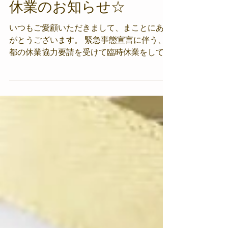
緊急事態宣言に伴う臨時
休業のお知らせ☆
いつもご愛顧いただきまして、まことにあり
がとうございます。 緊急事態宣言に伴う、
都の休業協力要請を受けて臨時休業をしてお
ります。 ◆休業期間： 5/12㈬より6/20㈰
まで◆ ご連絡がございましたらe-mailにて承
れますので kaoru@tamashoworld.co.jp...