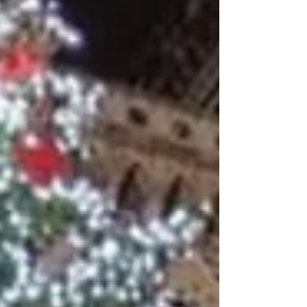
ンも心地好い空間になり、お越しいただいた
お客さまとゆっくりお話しすることや のん
びりと一人で仕事をする時間もお気に入りで
す （お客さまからいただいたPeckのコーヒ
ーでブレイクタイム。もったいなくて、頑張
ったご褒美の時に飲んでいました＾＾） 今
年お会いできた方も、お会いできなかった方
にも 皆さまに「ありがとう」を伝えたいで
す 来年は Cao's J