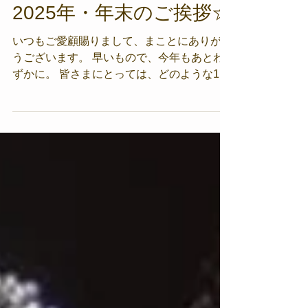
2025年・年末のご挨拶☆
いつもご愛顧賜りまして、まことにありがと
うございます。 早いもので、今年もあとわ
ずかに。 皆さまにとっては、どのような1年
だったでしょうか 今年もお客さまからのご
依頼で、素敵なジュエリーをご用意できたこ
と 心より感謝御礼申し上げます。 （長年眠
っていた婚約指輪のジュエリーリフォーム。
美しいダイヤが生まれ変わりました） 今年
の印象として、実際にお顔を合わせなくと
も、SNSやLINEなどのオンラインのビデオ
通話や、 メッセージを通じてのご相談やご
依頼が増えました 皆さまお忙しいですの
で、とても効率的だと感じます （オンライ
ンでのお打合せでお作りさせていただいた、
ダイヤモンドのリング★） 一方 Cao'sサロ