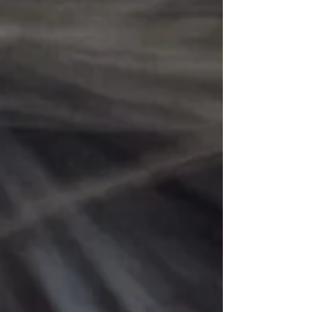
クリスマス・・・ 大人になっても、心がわ
くわくします ☆～☆～☆～☆～☆～☆～☆
～ さて 今回のブログは♡ 以前にも書いた
ことがありますが クリスマスについて綴っ
てみようかと思います 私はクリスチャンで
はありませんが、お友達に誘われて子供の頃
に日曜学校へ行っていました 毎週日曜日に
教会へ行って、讃美歌を歌ったり 聖書を読
んだりするのです。 讃美歌の調べが大好き
で、パイプオルガンの音色にうっとりしてい
た記憶があります。 教会のステンドグラス
も好きでした 子供の時に観た「モーゼの十
戒」や「ノアの箱舟」の映画 なんだかとて
も印象深くて、私の心の奥深いところに何か
しらの影響があったような気がしています
クリスマス時期になると、家には色とりどり
のオーナメントを付けたクリスマスツリーが
飾られました。 母がクリスマスソングのレ