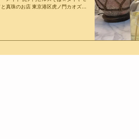
。 こちらもカオズのジュエリーでござ
ドと真珠のお店 東京港区虎ノ門カオズジ
レットをご愛用のMさま ブレスレット使
ます
エルオーナー、カオルです 10月の声を聞
の上級者でいらっしゃいます カオズサロ
ても、まだ暑いですね 今年も急に寒くな
で、パッとこちらを見つけてくださいま
のかな しっとりした秋を楽しみたいもの
た＾＾ 重量感のあるブレスレットがお好
..
とのこと フィオーレブレスレットは見た
はボリューミーですが、けして重くはあ
ませんのでご安心を＾＾ お着けいただく
、Mさまの手首周りにはサイズが長いの
 小さなお花のパーツを外して 短く調整
たしました ブレスレットのカスタムメイ
です お写真のように、ブレスレットの重
けも素敵ですね♡ Cao's ジュ