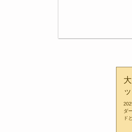
大
ッ
20
ダ
ド
エ