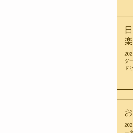
て
に
は
っ
日
ど
い
楽
か
ご
20
ル
ダ
い
ド
エ
エ
So
肌
フ
張
ス
一
日
は
ネ
お
さ
う
さ
れる
20
ての
に
ー
リ