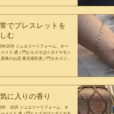
冬の始まりを感じる寒さ・・・ もうすで
インフルが流行っていると聞いて、本日
ワクチンを打ってまいりました。 長年通
ている虎ノ門のクリニックなんですけ
常でブレスレットを
、かかりつけ医を持っておくと、いざと
う時に便利です。 そんな中、皆さまはい
しむ
がお過ごしでしょうか＾＾ さて☆今日の
紹介は ベビーパールネックレス シンプ
25年10月 ジュエリーリフォーム、オー
ながらも、このように存在感 マダムの黒
ーメイド 虎ノ門ヒルズそば☆ダイヤモン
カットソーに、よく映えます カオズジュ
と真珠のお店 東京港区虎ノ門カオズジュ
ルでもロングセラーのベビーパール、
ルオーナー、カオルです あっという間に
fia /ソフィア デイリーでのお仕事に、オ
寒くなりましたね 薄めの羽毛布団を引っ
でのカジュアルに。ワンランク上のクラ
りだしたら、カオズの猫店長・ちゃむが
感を出してくれます。 お守りのように毎
緒に寝てくれるようになりました 夏の間
身に着けたいパールジュエリー （カメオ
一緒に寝てくれなかった・笑 やっぱり猫
ックレスとの重ね付けもお洒落でしょ
気に入りの香り
まは、心地よい場所をよく知っています
） マダムのように、カラーストーンの揺
て☆今日のご紹介は カオズジュエルきっ
ピアスとの相性もgoodです ※ちなみ
25年 10月 ジュエリーリフォーム、オ
パワージュエリー Fiore/フィオーレシ
、マダムのピアスはオレンジ色のシトリ
ダーメイド 虎ノ門ヒルズそば☆ダイヤモ
ーズのブレスレット 日頃、日常でもブレ