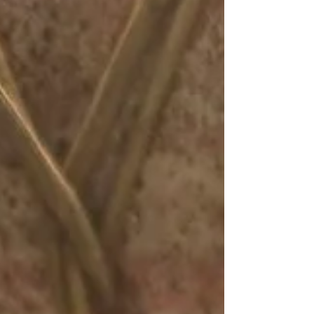
イヤモンドがポイント☆ こちらのリングの
ダイヤモンドを使用して、 まったく新しい
デザインで生まれ変わりました ジュエリー
リフォームの醍醐味 お客さまから、とても
素敵なお声を頂戴しました ～お客さまのお
声～ ーーーーーーーーーーーーーーーーー
ーーーーーーーーーーーーーーーーーーーー
ーー 結婚の記念のダイヤモンドリングをお
願いしました‼️ うっとりするような素敵なリ
ングに仕上げていただき、二人にとって大切
な宝物となりました✨ カオルさんにお願い
して良かったぁ✨ ーーーーーーーーーーー
ーーーーーーーーーーーーーーーーー