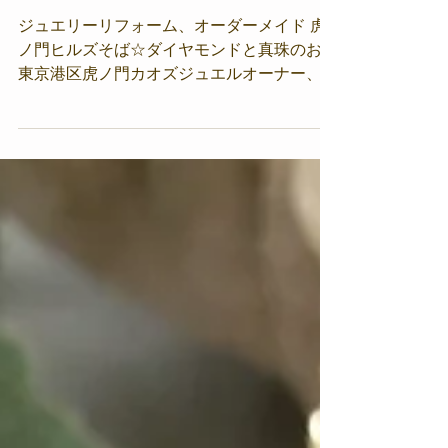
みなトクPAY、ジュエリ
ー修理にご利用OK
ジュエリーリフォーム、オーダーメイド 虎
ノ門ヒルズそば☆ダイヤモンドと真珠のお店
東京港区虎ノ門カオズジュエルオーナー、カ
オルです あっという間に6月も中旬に。 お
変わりはございませんか？ さてこの度、カ
オズジュエルでも「みなトクPAY」が使える
ようになりました。 港区にご勤務・お住ま
いの方々が使えるキャッシュレス決済です
よろしければご利用くださいね ジュエリー
をご購入の際はもちろん、 ・指輪のサイズ
直し ・ネックレスチェーンが切れてしまっ
たものの修理 ・パールの糸替え の費用など
にも みなトクPAYでお支払いいただけます
費用についてはコチラをご参照ください↓
https://caosjewel-jewelryreform.com/?