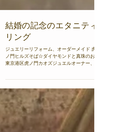
結婚の記念のエタニティ
リング
ジュエリーリフォーム、オーダーメイド 虎
ノ門ヒルズそば☆ダイヤモンドと真珠のお店
東京港区虎ノ門カオズジュエルオーナー、カ
オルです カオズジュエルのお客さまからい
ただくオーダー、 大人婚のダイヤモンドリ
ングをご注文いただくことがございます 先
日オーダーいただいたお客さまも、しっとり
とした大人のカップル。 ご結婚の記念のダ
イヤモンドリングをお作りさせていただきま
した デザインから起こした、世界に一つだ
けのオリジナルジュエリーです スクエアダ