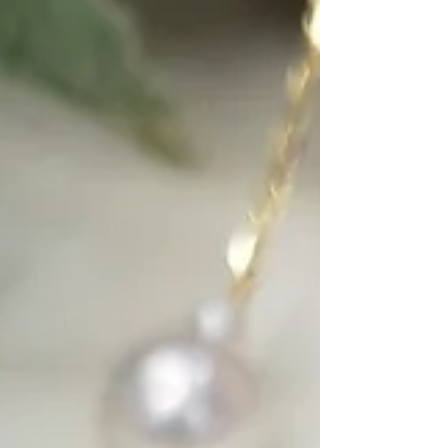
fbclid=IwY2xjawSa_1dleHRuA2FlbQIxMABi
cmlkETFHdGVsbFNwVldJeHdKRzVhc3J0Y
wZhcHBfaWQQMjIyMDM5MTc4ODIwMDg5
MgABHmei7BfX6Ow65a0VD_QyH9nufZukF
jXpTeMPxfUHilgU9